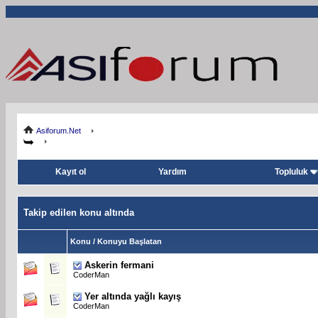
Asiforum.Net
Kayıt ol
Yardım
Topluluk
Takip edilen konu altında
Konu / Konuyu Başlatan
Askerin fermani
CoderMan
Yer altında yağlı kayış
CoderMan