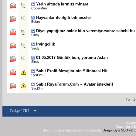
Yerin altında kırmızı minare
CoderMan
Hayvanlar ile ilgili bilmeceler
Bukre
Diyet yaptığınız halde kilo veremiyorsanız sebebi bu 
Sindy
İrvingcilik
Sindy
01.05.2017 Günlük burç yorumu Aslan
Sindy
Sabit
Profil Mesajlarinin Silinmesi Hk.
Syst3m
Sabit
RuyaForum.Com ~ Avatar istekleri!
Syst3m
Tüm Za
Powered
Copyright ©20
Search Engine Optimisation provided by
DragonByte SEO v2.0.3