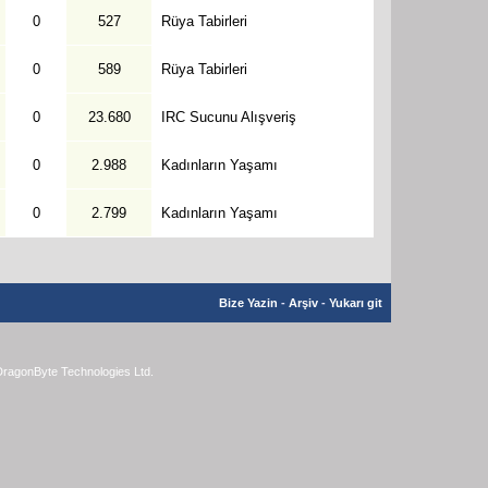
0
527
Rüya Tabirleri
0
589
Rüya Tabirleri
0
23.680
IRC Sucunu Alışveriş
0
2.988
Kadınların Yaşamı
0
2.799
Kadınların Yaşamı
Bize Yazin
-
Arşiv
-
Yukarı git
ragonByte Technologies Ltd.