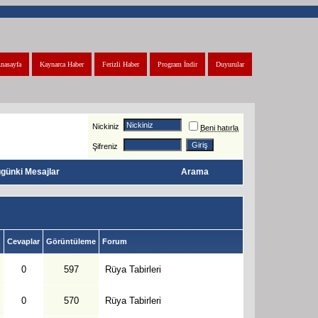
nasayfa
Kaynarca Haber
Ferizli Haber
Program İndir
Duyurular
Nickiniz
Beni hatırla
Şifreniz
günki Mesajlar
Arama
Cevaplar
Görüntüleme
Forum
0
597
Rüya Tabirleri
0
570
Rüya Tabirleri