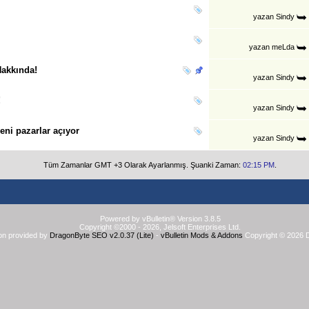
yazan
Sindy
yazan
meLda
akkında!
yazan
Sindy
!
yazan
Sindy
eni pazarlar açıyor
yazan
Sindy
Tüm Zamanlar GMT +3 Olarak Ayarlanmış. Şuanki Zaman:
02:15 PM
.
Powered by vBulletin® Version 3.8.5
Copyright ©2000 - 2026, Jelsoft Enterprises Ltd.
on provided by
DragonByte SEO v2.0.37 (Lite)
-
vBulletin Mods & Addons
Copyright © 2026 D