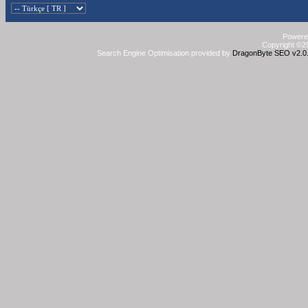
Powered
Copyright ©20
Search Engine Optimisation provided by
DragonByte SEO v2.0.3