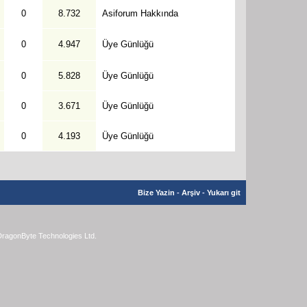
0
8.732
Asiforum Hakkında
0
4.947
Üye Günlüğü
0
5.828
Üye Günlüğü
0
3.671
Üye Günlüğü
0
4.193
Üye Günlüğü
Bize Yazin
-
Arşiv
-
Yukarı git
ragonByte Technologies Ltd.