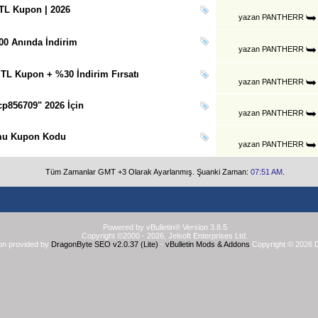
 TL Kupon | 2026
yazan
PANTHERR
00 Anında İndirim
yazan
PANTHERR
 TL Kupon + %30 İndirim Fırsatı
yazan
PANTHERR
p856709" 2026 İçin
yazan
PANTHERR
emu Kupon Kodu
yazan
PANTHERR
Tüm Zamanlar GMT +3 Olarak Ayarlanmış. Şuanki Zaman:
07:51 AM
.
Powered by vBulletin® Version 3.8.5
Copyright ©2000 - 2026, Jelsoft Enterprises Ltd.
on provided by
DragonByte SEO v2.0.37 (Lite)
-
vBulletin Mods & Addons
Copyright © 2026 D