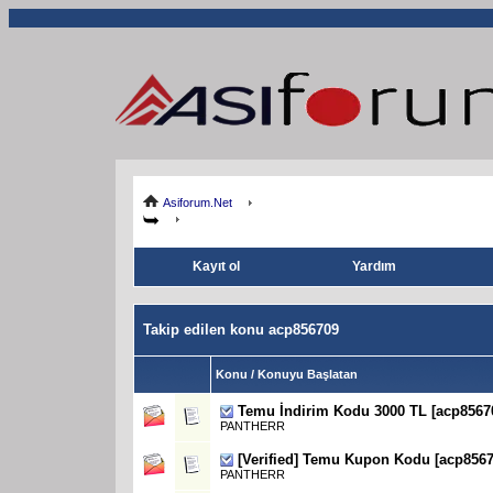
Asiforum.Net
Kayıt ol
Yardım
Takip edilen konu acp856709
Konu / Konuyu Başlatan
Temu İndirim Kodu 3000 TL [acp856709
PANTHERR
[Verified] Temu Kupon Kodu [acp8567
PANTHERR