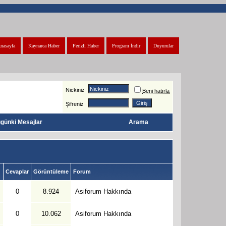
nasayfa
Kaynarca Haber
Ferizli Haber
Program İndir
Duyurular
Nickiniz
Beni hatırla
Şifreniz
günki Mesajlar
Arama
Cevaplar
Görüntüleme
Forum
0
8.924
Asiforum Hakkında
0
10.062
Asiforum Hakkında