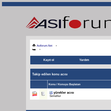
Asiforum.Net
Kayıt ol
Yardım
Takip edilen konu acısı
Konu / Konuyu Başlatan
yürekler acısı
SemaNur