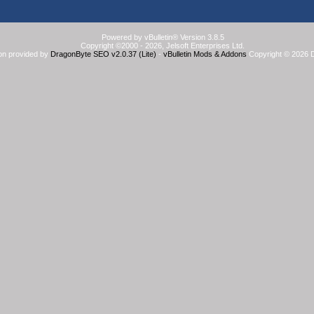
Powered by vBulletin® Version 3.8.5
Copyright ©2000 - 2026, Jelsoft Enterprises Ltd.
on provided by
DragonByte SEO v2.0.37 (Lite)
-
vBulletin Mods & Addons
Copyright © 2026 D