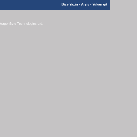
Bize Yazin
-
Arşiv
-
Yukarı git
ragonByte Technologies Ltd.