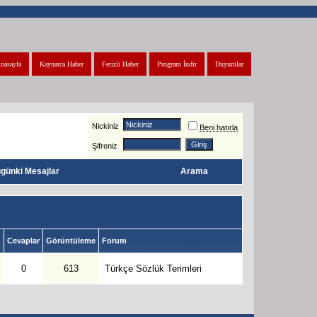
nasayfa
Kaynarca Haber
Ferizli Haber
Program İndir
Duyurular
Nickiniz
Beni hatırla
Şifreniz
günki Mesajlar
Arama
Cevaplar
Görüntüleme
Forum
0
613
Türkçe Sözlük Terimleri