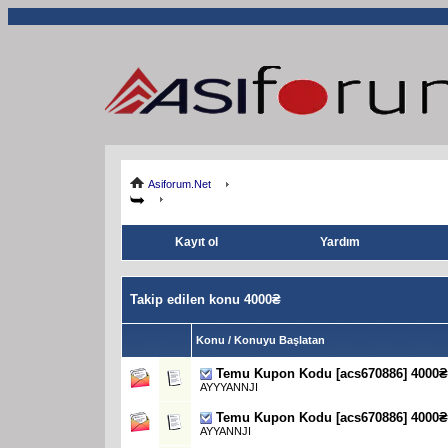
Asiforum.Net
Kayıt ol
Yardım
Takip edilen konu 4000₴
Konu / Konuyu Başlatan
Temu Kupon Kodu [acs670886] 4000₴
AYYYANNJI
Temu Kupon Kodu [acs670886] 4000₴
AYYANNJI