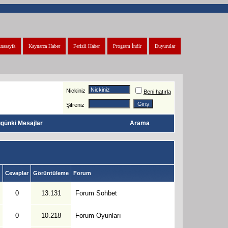
nasayfa
Kaynarca Haber
Ferizli Haber
Program İndir
Duyurular
Nickiniz
Beni hatırla
Şifreniz
günki Mesajlar
Arama
Cevaplar
Görüntüleme
Forum
0
13.131
Forum Sohbet
0
10.218
Forum Oyunları