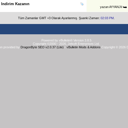
 Indirim Kazanın
yazan
AYYANJIi
Tüm Zamanlar GMT +3 Olarak Ayarlanmış. Şuanki Zaman:
02:03 PM
.
Powered by vBulletin® Version 3.8.5
Copyright ©2000 - 2026, Jelsoft Enterprises Ltd.
on provided by
DragonByte SEO v2.0.37 (Lite)
-
vBulletin Mods & Addons
Copyright © 2026 D