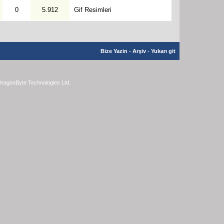
0
5.912
Gif Resimleri
Bize Yazin
-
Arşiv
-
Yukarı git
ragonByte Technologies Ltd.