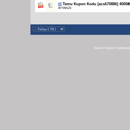
Temu Kupon Kodu [acs670886] 4000₴
AYYANJIi
Search Engine Optimisati