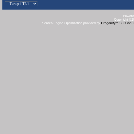
Powered
Copyright ©20
Search Engine Optimisation provided by
DragonByte SEO v2.0.3