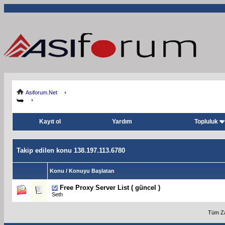
Asiforum.Net
Kayıt ol
Yardım
Topluluk
Takip edilen konu 138.197.113.6780
Konu / Konuyu Başlatan
Free Proxy Server List ( güncel )
Seth
Tüm Za