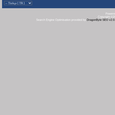
Powered
Copyright ©20
Search Engine Optimisation provided by
DragonByte SEO v2.0.3