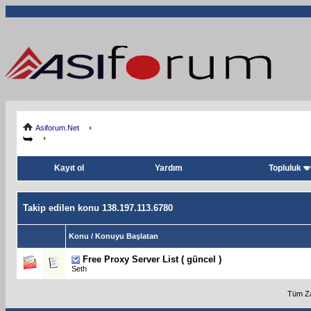
Asiforum.Net
Kayıt ol
Yardım
Topluluk
Takip edilen konu 138.197.113.6780
Konu / Konuyu Başlatan
Free Proxy Server List ( güncel )
Seth
Tüm Za