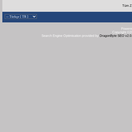
Tüm Za
Powered
Copyright ©20
Search Engine Optimisation provided by
DragonByte SEO v2.0.3