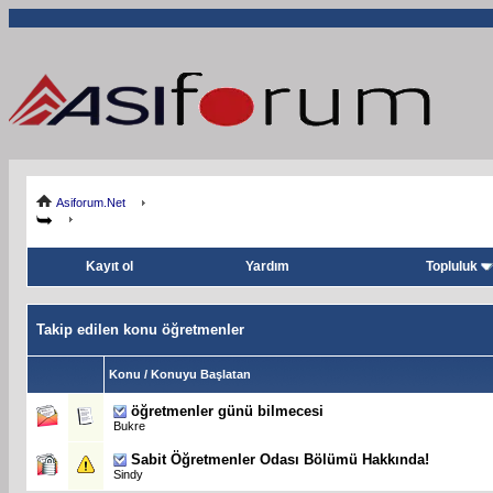
Asiforum.Net
Kayıt ol
Yardım
Topluluk
Takip edilen konu öğretmenler
Konu / Konuyu Başlatan
öğretmenler günü bilmecesi
Bukre
Sabit
Öğretmenler Odası Bölümü Hakkında!
Sindy