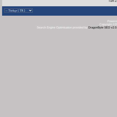
Tüm Za
Powered
Copyright ©20
Search Engine Optimisation provided by
DragonByte SEO v2.0.3