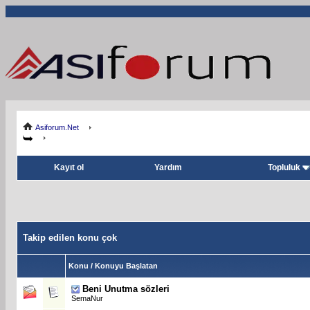
Asiforum.Net
Kayıt ol
Yardım
Topluluk
Takip edilen konu çok
Konu / Konuyu Başlatan
Beni Unutma sözleri
SemaNur