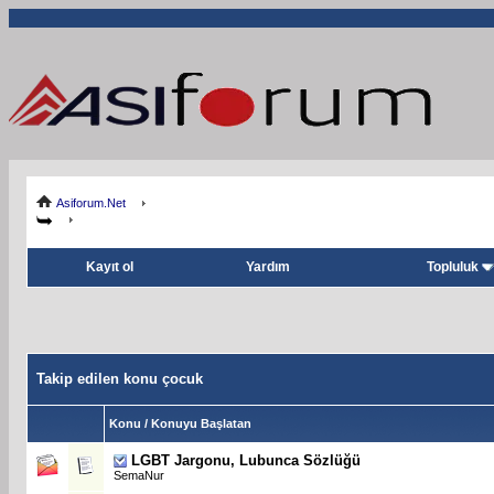
Asiforum.Net
Kayıt ol
Yardım
Topluluk
Takip edilen konu çocuk
Konu / Konuyu Başlatan
LGBT Jargonu, Lubunca Sözlüğü
SemaNur