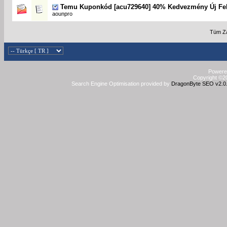
Temu Kuponkód [acu729640] 40% Kedvezmény Új Fe
aounpro
Tüm Za
Powered
Copyright ©20
Search Engine Optimisation provided by
DragonByte SEO v2.0.3