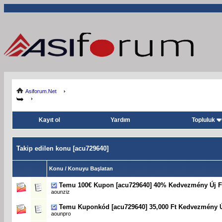
Asiforum.Net
Kayıt ol
Yardım
Topluluk
Takip edilen konu [acu729640]
Konu / Konuyu Başlatan
Temu 100€ Kupon [acu729640] 40% Kedvezmény Új F
aounziz
Temu Kuponkód [acu729640] 35,000 Ft Kedvezmény Ú
aounpro