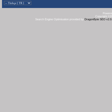
Powered
Copyright ©20
Search Engine Optimisation provided by
DragonByte SEO v2.0.3