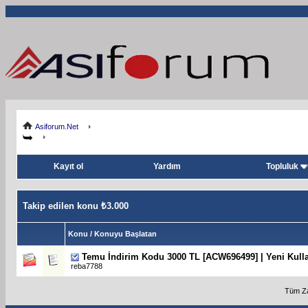
Asiforum.Net
Kayıt ol
Yardım
Topluluk
Takip edilen konu ₺3.000
Konu / Konuyu Başlatan
Temu İndirim Kodu 3000 TL [ACW696499] | Yeni Kullan
reba7788
Tüm Za