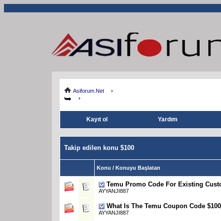
Asiforum.Net
Kayıt ol
Yardım
Takip edilen konu $100
Konu / Konuyu Başlatan
Temu Promo Code For Existing Custo
AYYANJI887
What Is The Temu Coupon Code $100 
AYYANJI887