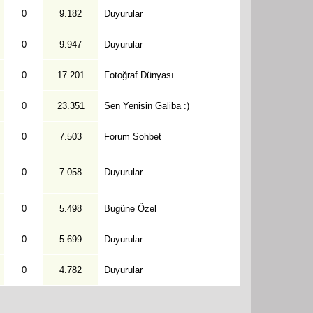
0
9.182
Duyurular
0
9.947
Duyurular
0
17.201
Fotoğraf Dünyası
0
23.351
Sen Yenisin Galiba :)
0
7.503
Forum Sohbet
0
7.058
Duyurular
0
5.498
Bugüne Özel
0
5.699
Duyurular
0
4.782
Duyurular