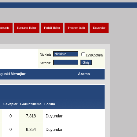
nasayfa
Kaynarca Haber
Ferizli Haber
Program İndir
Duyurular
Nickiniz
Beni hatırla
Şifreniz
günki Mesajlar
Arama
Cevaplar
Görüntüleme
Forum
0
7.818
Duyurular
0
8.254
Duyurular