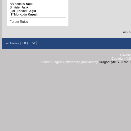
BB code
is
Açık
Smileler
Açık
[IMG]
Kodları
Açık
HTML-Kodu
Kapalı
Forum Rules
Tüm Za
Powered
Copyright ©20
Search Engine Optimisation provided by
DragonByte SEO v2.0.3