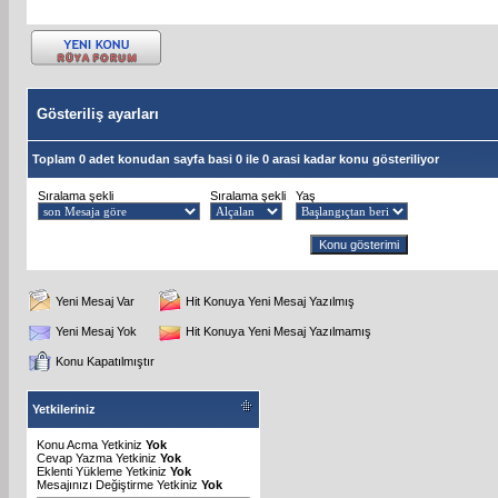
Gösteriliş ayarları
Toplam 0 adet konudan sayfa basi 0 ile 0 arasi kadar konu gösteriliyor
Sıralama şekli
Sıralama şekli
Yaş
Yeni Mesaj Var
Hit Konuya Yeni Mesaj Yazılmış
Yeni Mesaj Yok
Hit Konuya Yeni Mesaj Yazılmamış
Konu Kapatılmıştır
Yetkileriniz
Konu Acma Yetkiniz
Yok
Cevap Yazma Yetkiniz
Yok
Eklenti Yükleme Yetkiniz
Yok
Mesajınızı Değiştirme Yetkiniz
Yok