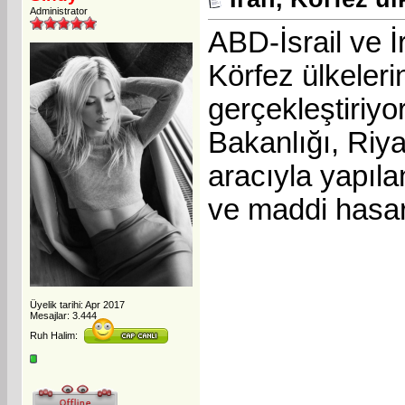
Administrator
ABD-İsrail ve 
Körfez ülkeleri
gerçekleştiriy
Bakanlığı, Riy
aracıyla yapıla
ve maddi hasar
Üyelik tarihi: Apr 2017
Mesajlar: 3.444
Ruh Halim: