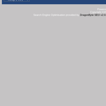
Powered
Copyright ©20
Search Engine Optimisation provided by
DragonByte SEO v2.0.3