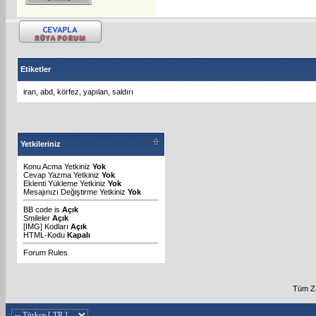
Etiketler
iran
,
abd
,
körfez
,
yapılan
,
saldırı
Yetkileriniz
Konu Acma Yetkiniz
Yok
Cevap Yazma Yetkiniz
Yok
Eklenti Yükleme Yetkiniz
Yok
Mesajınızı Değiştirme Yetkiniz
Yok
BB code
is
Açık
Smileler
Açık
[IMG]
Kodları
Açık
HTML-Kodu
Kapalı
Forum Rules
Tüm Za