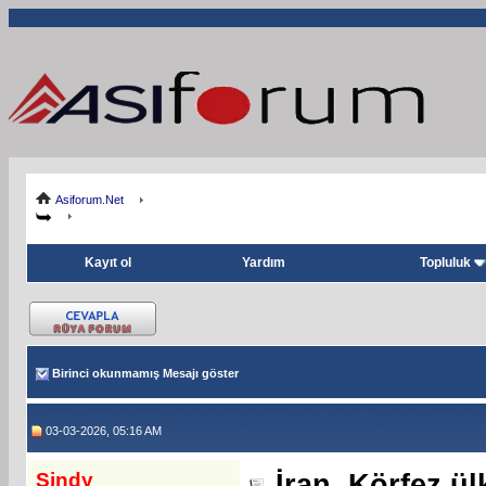
Asiforum.Net
Kayıt ol
Yardım
Topluluk
Birinci okunmamış Mesajı göster
03-03-2026, 05:16 AM
Sindy
İran, Körfez ül