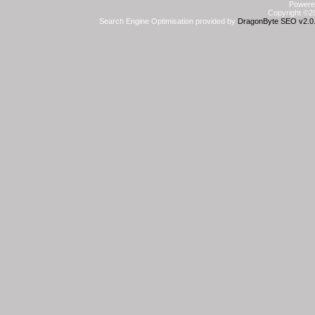
Powered
Copyright ©20
Search Engine Optimisation provided by
DragonByte SEO v2.0.3