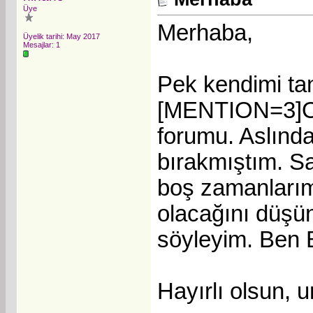
Üye
Merhaba,
Üyelik tarihi: May 2017
Mesajlar: 1
Pek kendimi t
[MENTION=3]O
forumu. Aslında
bırakmıştım. Sab
boş zamanlarım
olacağını düşü
söyleyim. Ben B
Hayırlı olsun, u