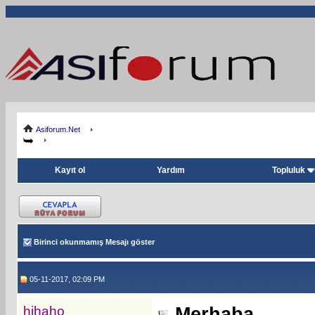
Asiforum.Net
Kayıt ol
Yardım
Topluluk
Birinci okunmamış Mesajı göster
05-11-2017, 02:09 PM
hihaho
Merhaba