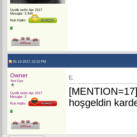
Üyelik tarihi: Apr 2017
Mesajlar: 3.444
Ruh Halim:
05-13-2017, 02:22 PM
Owner
Yeni Üye
[MENTION=17]h
Üyelik tarihi: Apr 2017
Mesajlar: 3
hoşgeldin kard
Ruh Halim: