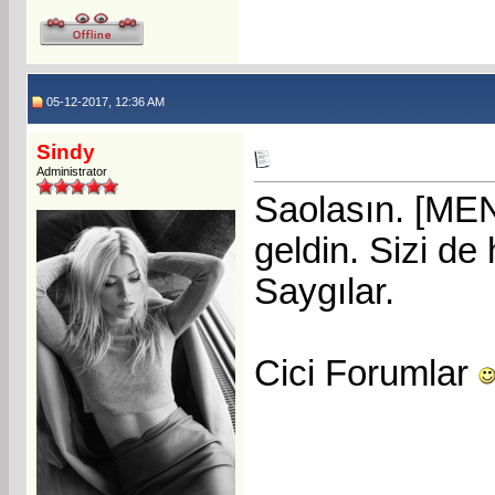
05-12-2017, 12:36 AM
Sindy
Administrator
Saolasın. [ME
geldin. Sizi d
Saygılar.
Cici Forumlar