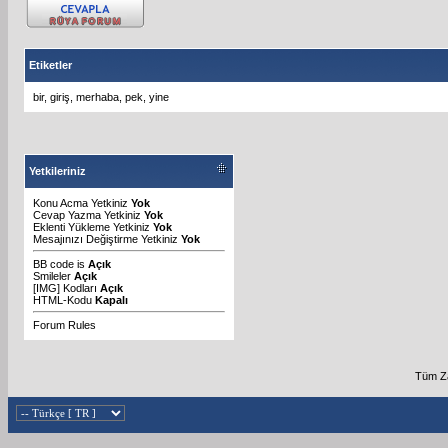
Etiketler
bir
,
giriş
,
merhaba
,
pek
,
yine
Yetkileriniz
Konu Acma Yetkiniz
Yok
Cevap Yazma Yetkiniz
Yok
Eklenti Yükleme Yetkiniz
Yok
Mesajınızı Değiştirme Yetkiniz
Yok
BB code
is
Açık
Smileler
Açık
[IMG]
Kodları
Açık
HTML-Kodu
Kapalı
Forum Rules
Tüm Za