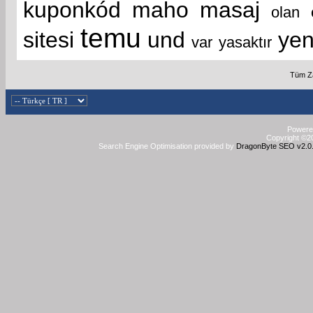
kuponkód
maho
masaj
olan
temu
sitesi
und
yen
var
yasaktır
Tüm Za
Powered
Copyright ©20
Search Engine Optimisation provided by
DragonByte SEO v2.0.3