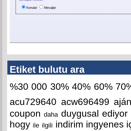
Konular
Mesajlar
Etiket bulutu ara
%30
000
30%
40%
60%
70
acu729640
acw696499
ajá
coupon
duygusal
ediyor
daha
hogy
indirim
ingyenes
i
ile
ilgili