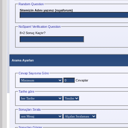
Random Question
Sitemizin Adını yazınız (ruyaforum)
NoSpam! Verification Question
8+2 Sonuç Kaçtır?
Arama Ayarları
Cevap Sayısına Göre
Cevaplar
Tarihe göre
Sonuçları Sırala
Sonuçları Göster