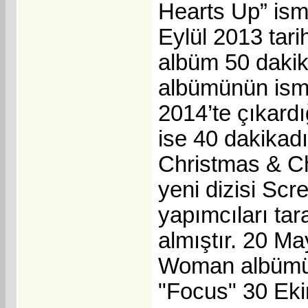
Hearts Up” ismi
Eylül 2013 tar
albüm 50 dakik
albümünün ismi
2014’te çıkard
ise 40 dakikad
Christmas & Ch
yeni dizisi Sc
yapımcıları tar
almıştır. 20 M
Woman albümü 
"Focus" 30 Eki