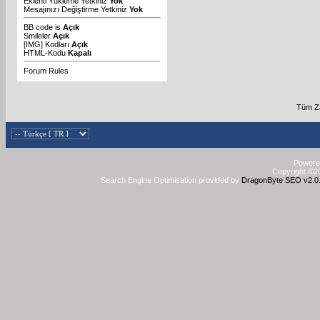
Eklenti Yükleme Yetkiniz
Yok
Mesajınızı Değiştirme Yetkiniz
Yok
BB code
is
Açık
Smileler
Açık
[IMG]
Kodları
Açık
HTML-Kodu
Kapalı
Forum Rules
Tüm Za
Powered
Copyright ©20
Search Engine Optimisation provided by
DragonByte SEO v2.0.3