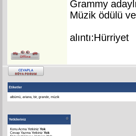
Grammy adaylığ
Müzik ödülü ve
alıntı:Hürriyet
Etiketler
albümü
,
ariana
,
bir
,
grande
,
müzik
Yetkileriniz
Konu Acma Yetkiniz
Yok
Cevap Yazma Yetkiniz
Yok