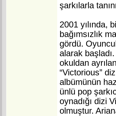
şarkılarla tanı
2001 yılında, 
bağımsızlık ma
gördü. Oyuncul
alarak başladı.
okuldan ayrıla
“Victorious” di
albümünün hazı
ünlü pop şarkıc
oynadığı dizi V
olmuştur. Arian