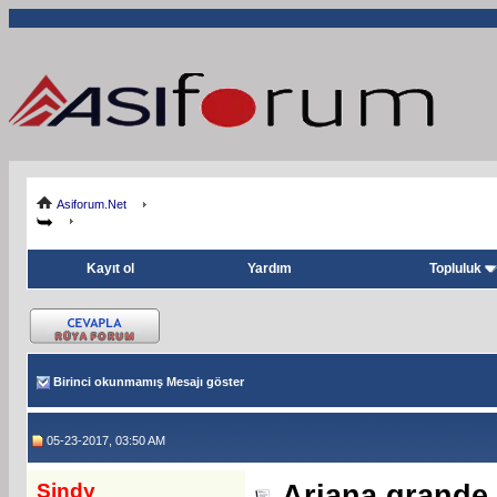
Asiforum.Net
Kayıt ol
Yardım
Topluluk
Birinci okunmamış Mesajı göster
05-23-2017, 03:50 AM
Sindy
Ariana grande