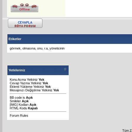
Etiketler
görmek
,
olmasına
,
onu
,
r.a
,
yöneticinin
Yetkileriniz
Konu Acma Yetkiniz
Yok
Cevap Yazma Yetkiniz
Yok
Eklenti Yükleme Yetkiniz
Yok
Mesajınızı Değiştirme Yetkiniz
Yok
BB code
is
Açık
Smileler
Açık
[IMG]
Kodları
Açık
HTML-Kodu
Kapalı
Forum Rules
Tüm Za