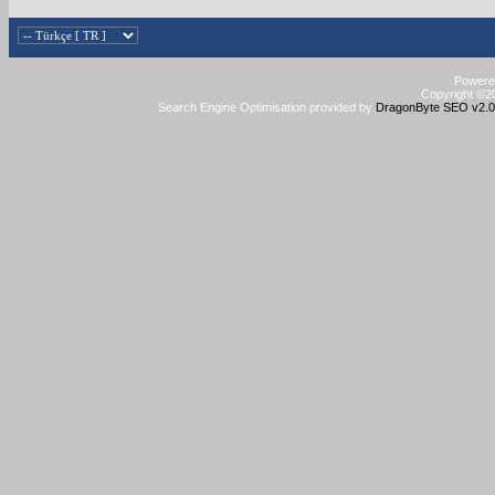
Powered
Copyright ©20
Search Engine Optimisation provided by
DragonByte SEO v2.0.