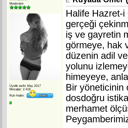
Moderator
Halife Hazret-i
gerçeği çekin
iş ve gayretin
görmeye, hak ve
düzenin adil v
yolunu izlemey
himeyeye, anla
Bir yöneticinin
Üyelik tarihi: May 2017
Mesajlar: 2.418
dosdoğru istik
Ruh Halim:
merhamet ölçüs
Peygamberimizin