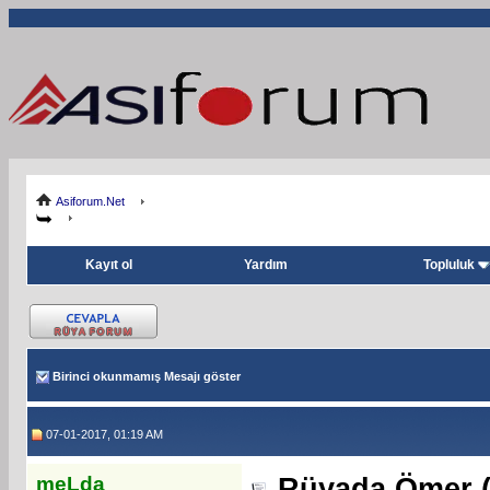
Asiforum.Net
Kayıt ol
Yardım
Topluluk
Birinci okunmamış Mesajı göster
07-01-2017, 01:19 AM
meLda
Rüyada Ömer (