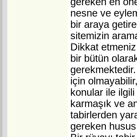
gereken en öne
nesne ve eylem
bir araya getir
sitemizin aram
Dikkat etmeniz
bir bütün olar
gerekmektedir. 
için olmayabil
konular ile ilg
karmaşık ve an
tabirlerden ya
gereken husus 