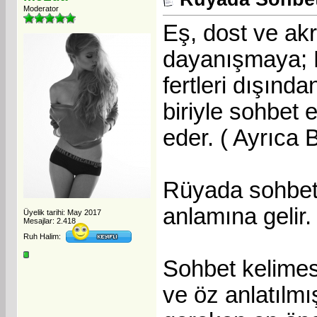
Moderator
Eş, dost ve ak
dayanışmaya; H
fertleri dışınd
biriyle sohbet 
eder. ( Ayrıca
Rüyada sohbet
anlamına gelir.
Üyelik tarihi: May 2017
Mesajlar: 2.418
Ruh Halim:
Sohbet kelimesi
ve öz anlatılmı