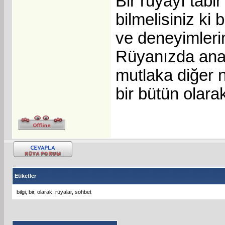
Bir rüyayı tab
bilmelisiniz ki b
ve deneyimleri
Rüyanızda ana 
mutlaka diğer n
bir bütün olara
Etiketler
bilgi
,
bir
,
olarak
,
rüyalar
,
sohbet