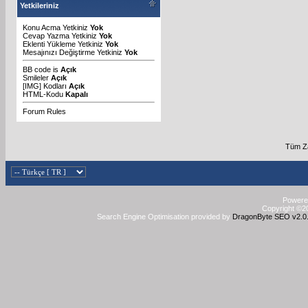
Yetkileriniz
Konu Acma Yetkiniz
Yok
Cevap Yazma Yetkiniz
Yok
Eklenti Yükleme Yetkiniz
Yok
Mesajınızı Değiştirme Yetkiniz
Yok
BB code
is
Açık
Smileler
Açık
[IMG]
Kodları
Açık
HTML-Kodu
Kapalı
Forum Rules
Tüm Za
Powered
Copyright ©20
Search Engine Optimisation provided by
DragonByte SEO v2.0.3