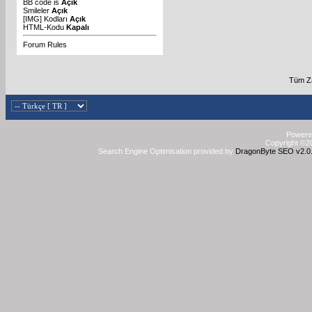
BB code
is
Açık
Smileler
Açık
[IMG]
Kodları
Açık
HTML-Kodu
Kapalı
Forum Rules
Tüm Za
Powered
Copyright ©20
Search Engine Optimisation provided by
DragonByte SEO v2.0.3