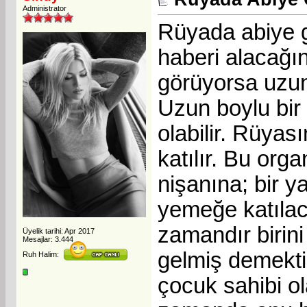
Administrator
Rüyada abiye g
haberi alacağın
görüyorsa uzun 
Uzun boylu bir 
olabilir. Rüyas
katılır. Bu org
nişanına; bir y
yemeğe katılac
zamandır birin
Üyelik tarihi: Apr 2017
Mesajlar: 3.444
gelmiş demektir
Ruh Halim:
çocuk sahibi ol