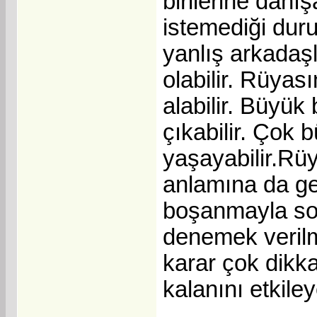
birilerine danış
istemediği durum
yanlış arkadaş
olabilir. Rüyas
alabilir. Büyük
çıkabilir. Çok 
yaşayabilir.Rü
anlamına da gele
boşanmayla son 
denemek verilme
karar çok dikka
kalanını etkile