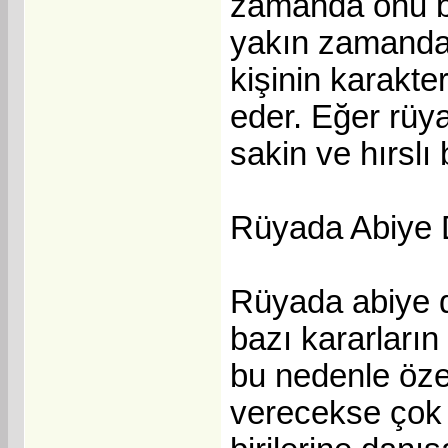
zamanda onu bu
yakın zamanda bi
kişinin karakte
eder. Eğer rüy
sakin ve hırslı b
Rüyada Abiye
Rüyada abiye d
bazı kararların
bu nedenle özel
verecekse çok 