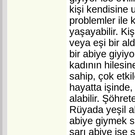
kişi kendisine 
problemler ile k
yaşayabilir. Ki
veya eşi bir al
bir abiye giyiy
kadının hilesine
sahip, çok etki
hayatta işinde,
alabilir. Şöhret
Rüyada yeşil ab
abiye giymek sı
sarı abiye ise ş