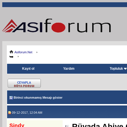
Asiforum.Net
Kayıt ol
Yardım
Topluluk
Birinci okunmamış Mesajı göster
09-12-2017, 12:04 AM
Sindy
Rüyada Abiye