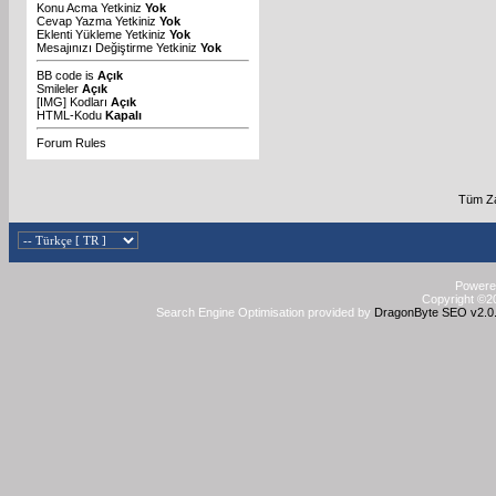
Konu Acma Yetkiniz
Yok
Cevap Yazma Yetkiniz
Yok
Eklenti Yükleme Yetkiniz
Yok
Mesajınızı Değiştirme Yetkiniz
Yok
BB code
is
Açık
Smileler
Açık
[IMG]
Kodları
Açık
HTML-Kodu
Kapalı
Forum Rules
Tüm Za
Powered
Copyright ©20
Search Engine Optimisation provided by
DragonByte SEO v2.0.3