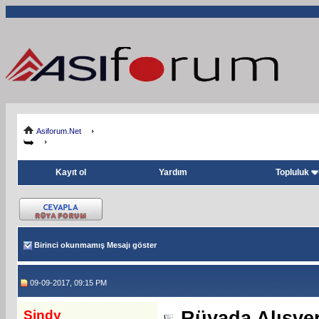
Asiforum.Net
Kayıt ol
Yardım
Topluluk
Birinci okunmamış Mesajı göster
09-09-2017, 09:15 PM
Sindy
Rüyada Alışve