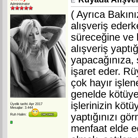
Administrator
( Ayrıca Bakın
alışveriş eder
süreceğine ve 
alışveriş yaptı
yapacağınıza, 
işaret eder. Rü
çok hayır işle
genelde kötüye i
işlerinizin köt
Üyelik tarihi: Apr 2017
Mesajlar: 3.444
yaptığınızı gör
Ruh Halim:
menfaat elde ed