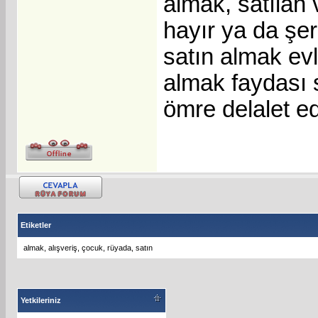
almak, satılan 
hayır ya da şe
satın almak ev
almak faydası s
ömre delalet ed
Etiketler
almak
,
alışveriş
,
çocuk
,
rüyada
,
satın
Yetkileriniz