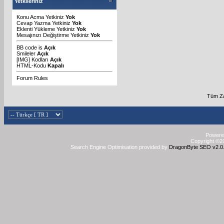
Yetkileriniz
Konu Acma Yetkiniz
Yok
Cevap Yazma Yetkiniz
Yok
Eklenti Yükleme Yetkiniz
Yok
Mesajınızı Değiştirme Yetkiniz
Yok
BB code
is
Açık
Smileler
Açık
[IMG]
Kodları
Açık
HTML-Kodu
Kapalı
Forum Rules
Tüm Za
Powered
Copyright ©20
Search Engine Optimisation provided by
DragonByte SEO v2.0.3