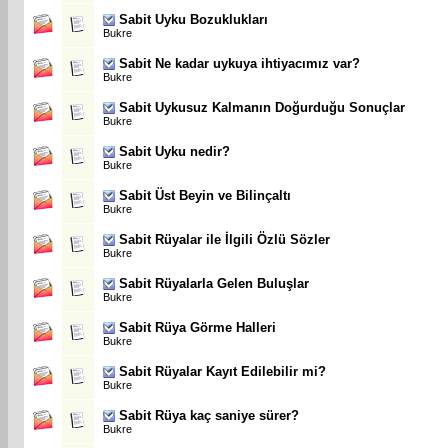
Sabit
Uyku Bozuklukları
Bukre
Sabit
Ne kadar uykuya ihtiyacımız var?
Bukre
Sabit
Uykusuz Kalmanın Doğurduğu Sonuçlar
Bukre
Sabit
Uyku nedir?
Bukre
Sabit
Üst Beyin ve Bilinçaltı
Bukre
Sabit
Rüyalar ile İlgili Özlü Sözler
Bukre
Sabit
Rüyalarla Gelen Buluşlar
Bukre
Sabit
Rüya Görme Halleri
Bukre
Sabit
Rüyalar Kayıt Edilebilir mi?
Bukre
Sabit
Rüya kaç saniye sürer?
Bukre