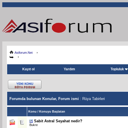
Asiforum.Net
Kayıt ol
Yardım
Topluluk
Forumda bulunan Konular, Forum ismi
: Rüya Tabirleri
Konu
/
Konuyu Başlatan
Sabit
Astral Seyahat nedir?
Bukre