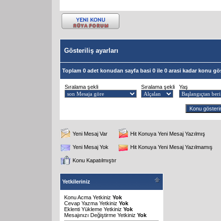
Gösteriliş ayarları
Toplam 0 adet konudan sayfa basi 0 ile 0 arasi kadar konu gös
Sıralama şekli
Sıralama şekli
Yaş
Yeni Mesaj Var
Hit Konuya Yeni Mesaj Yazılmış
Yeni Mesaj Yok
Hit Konuya Yeni Mesaj Yazılmamış
Konu Kapatılmıştır
Yetkileriniz
Konu Acma Yetkiniz
Yok
Cevap Yazma Yetkiniz
Yok
Eklenti Yükleme Yetkiniz
Yok
Mesajınızı Değiştirme Yetkiniz
Yok