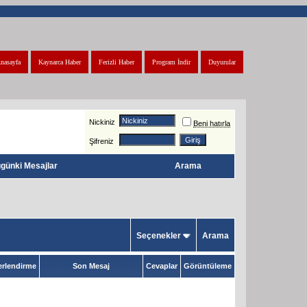
nasayfa
Kaynarca Haber
Ferizli Haber
Program İndir
Duyurular
Nickiniz
Beni hatırla
Şifreniz
günki Mesajlar
Arama
Seçenekler
Arama
rlendirme
Son Mesaj
Cevaplar
Görüntüleme