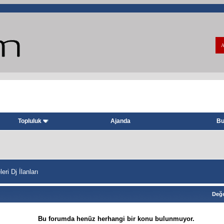
A
Topluluk
Ajanda
Bu
eri Dj İlanları
Değe
Bu forumda henüz herhangi bir konu bulunmuyor.