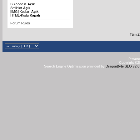
BB code
is
Açık
Smileler
Açık
[IMG]
Kodları
Açık
HTML-Kodu
Kapalı
Forum Rules
Tüm Za
Powered
Copyright ©20
Search Engine Optimisation provided by
DragonByte SEO v2.0.3