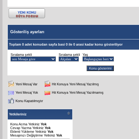
Gösteriliş ayarları
Toplam 0 adet konudan sayfa basi 0 ile 0 arasi kadar konu gösteriliyor
Sıralama şekli
Sıralama şekli
Yaş
Yeni Mesaj Var
Hit Konuya Yeni Mesaj Yazılmış
Yeni Mesaj Yok
Hit Konuya Yeni Mesaj Yazılmamış
Konu Kapatılmıştır
Yetkileriniz
Konu Acma Yetkiniz
Yok
Cevap Yazma Yetkiniz
Yok
Eklenti Yükleme Yetkiniz
Yok
Mesajınızı Değiştirme Yetkiniz
Yok