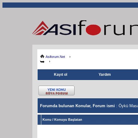
Asiforum.Net
Kayıt ol
Yardım
Forumda bulunan Konular, Forum ismi
: Öykü Masal
Konu
/
Konuyu Başlatan