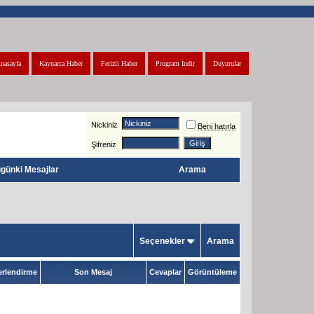
nasayfa
Kaynarca Haber
Ferizli Haber
Program İndir
Duyurular
Nickiniz
Beni hatırla
Şifreniz
günki Mesajlar
Arama
Seçenekler
Arama
rlendirme
Son Mesaj
Cevaplar
Görüntüleme