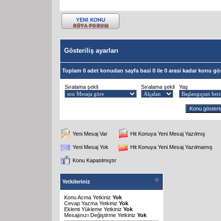
Gösteriliş ayarları
Toplam 0 adet konudan sayfa basi 0 ile 0 arasi kadar konu gös
Sıralama şekli
Sıralama şekli
Yaş
Yeni Mesaj Var
Hit Konuya Yeni Mesaj Yazılmış
Yeni Mesaj Yok
Hit Konuya Yeni Mesaj Yazılmamış
Konu Kapatılmıştır
Yetkileriniz
Konu Acma Yetkiniz
Yok
Cevap Yazma Yetkiniz
Yok
Eklenti Yükleme Yetkiniz
Yok
Mesajınızı Değiştirme Yetkiniz
Yok