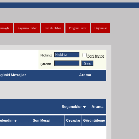
nasayfa
Kaynarca Haber
Ferizli Haber
Program İndir
Duyurular
Nickiniz
Beni hatırla
Şifreniz
günki Mesajlar
Arama
Seçenekler
Arama
rlendirme
Son Mesaj
Cevaplar
Görüntüleme