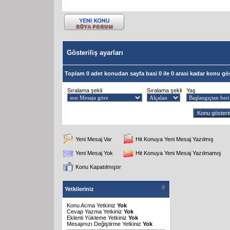
Gösteriliş ayarları
Toplam 0 adet konudan sayfa basi 0 ile 0 arasi kadar konu gös
Sıralama şekli
Sıralama şekli
Yaş
Yeni Mesaj Var
Hit Konuya Yeni Mesaj Yazılmış
Yeni Mesaj Yok
Hit Konuya Yeni Mesaj Yazılmamış
Konu Kapatılmıştır
Yetkileriniz
Konu Acma Yetkiniz
Yok
Cevap Yazma Yetkiniz
Yok
Eklenti Yükleme Yetkiniz
Yok
Mesajınızı Değiştirme Yetkiniz
Yok