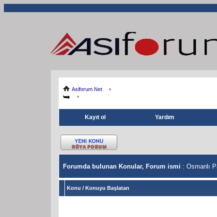
Asiforum.Net
Kayıt ol
Yardım
Forumda bulunan Konular, Forum ismi
: Osmanlı Pa
Konu
/
Konuyu Başlatan