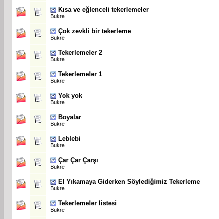
Kısa ve eğlenceli tekerlemeler
Bukre
Çok zevkli bir tekerleme
Bukre
Tekerlemeler 2
Bukre
Tekerlemeler 1
Bukre
Yok yok
Bukre
Boyalar
Bukre
Leblebi
Bukre
Çar Çar Çarşı
Bukre
El Yıkamaya Giderken Söylediğimiz Tekerleme
Bukre
Tekerlemeler listesi
Bukre