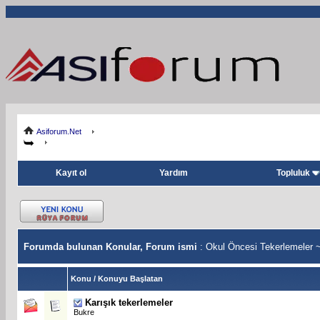
Asiforum.Net
Kayıt ol
Yardım
Topluluk
Forumda bulunan Konular, Forum ismi
: Okul Öncesi Tekerlemeler 
Konu
/
Konuyu Başlatan
Karışık tekerlemeler
Bukre