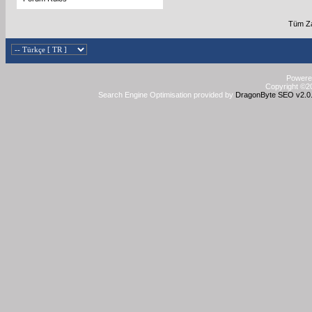
Tüm Za
Powered
Copyright ©20
Search Engine Optimisation provided by
DragonByte SEO v2.0.3