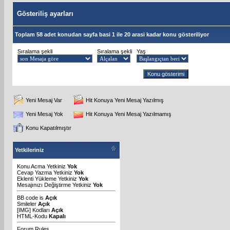
Gösteriliş ayarları
Toplam 58 adet konudan sayfa basi 1 ile 20 arasi kadar konu gösteriliyor
Sıralama şekli
Sıralama şekli
Yaş
Yeni Mesaj Var
Hit Konuya Yeni Mesaj Yazılmış
Yeni Mesaj Yok
Hit Konuya Yeni Mesaj Yazılmamış
Konu Kapatılmıştır
Yetkileriniz
Konu Acma Yetkiniz
Yok
Cevap Yazma Yetkiniz
Yok
Eklenti Yükleme Yetkiniz
Yok
Mesajınızı Değiştirme Yetkiniz
Yok
BB code
is
Açık
Smileler
Açık
[IMG]
Kodları
Açık
HTML-Kodu
Kapalı
Forum Rules