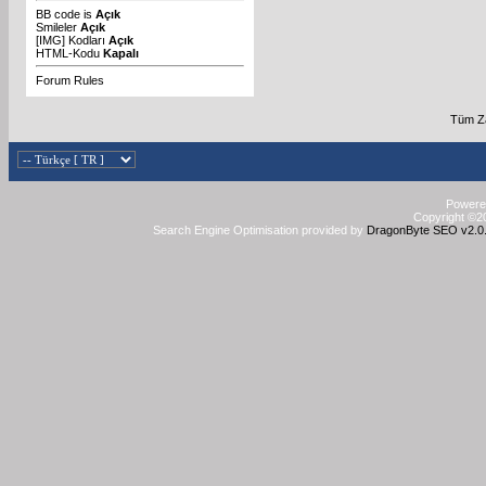
BB code
is
Açık
Smileler
Açık
[IMG]
Kodları
Açık
HTML-Kodu
Kapalı
Forum Rules
Tüm Za
Powered
Copyright ©20
Search Engine Optimisation provided by
DragonByte SEO v2.0.3