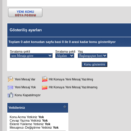
Gösteriliş ayarları
Toplam 0 adet konudan sayfa basi 0 ile 0 arasi kadar konu gösteriliyor
Sıralama şekli
Sıralama şekli
Yaş
Yeni Mesaj Var
Hit Konuya Yeni Mesaj Yazılmış
Yeni Mesaj Yok
Hit Konuya Yeni Mesaj Yazılmamış
Konu Kapatılmıştır
Yetkileriniz
Konu Acma Yetkiniz
Yok
Cevap Yazma Yetkiniz
Yok
Eklenti Yükleme Yetkiniz
Yok
Mesajınızı Değiştirme Yetkiniz
Yok