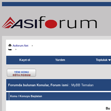
Asiforum.Net
Kayıt ol
Yardım
Topluluk
Forumda bulunan Konular, Forum ismi
: MyBB Temaları
Konu
/
Konuyu Başlatan
Bu 