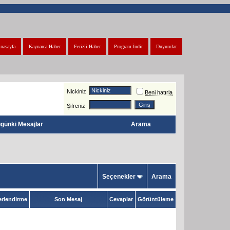
nasayfa
Kaynarca Haber
Ferizli Haber
Program İndir
Duyurular
Nickiniz
Beni hatırla
Şifreniz
günki Mesajlar
Arama
Seçenekler
Arama
rlendirme
Son Mesaj
Cevaplar
Görüntüleme