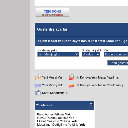
Gösteriliş ayarları
Toplam 0 adet konudan sayfa basi 0 ile 0 arasi kadar konu gös
Sıralama şekli
Sıralama şekli
Yaş
Yeni Mesaj Var
Hit Konuya Yeni Mesaj Yazılmış
Yeni Mesaj Yok
Hit Konuya Yeni Mesaj Yazılmamış
Konu Kapatılmıştır
Yetkileriniz
Konu Acma Yetkiniz
Yok
Cevap Yazma Yetkiniz
Yok
Eklenti Yükleme Yetkiniz
Yok
Mesajınızı Değiştirme Yetkiniz
Yok