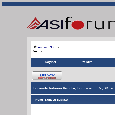
Asiforum.Net
Kayıt ol
Yardım
Forumda bulunan Konular, Forum ismi
: MyBB Tema
Konu
/
Konuyu Başlatan