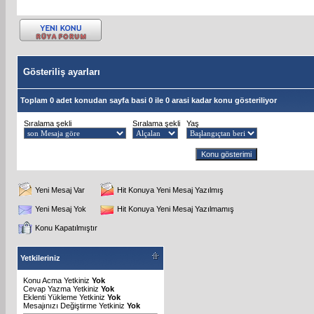
Gösteriliş ayarları
Toplam 0 adet konudan sayfa basi 0 ile 0 arasi kadar konu gösteriliyor
Sıralama şekli
Sıralama şekli
Yaş
Yeni Mesaj Var
Hit Konuya Yeni Mesaj Yazılmış
Yeni Mesaj Yok
Hit Konuya Yeni Mesaj Yazılmamış
Konu Kapatılmıştır
Yetkileriniz
Konu Acma Yetkiniz
Yok
Cevap Yazma Yetkiniz
Yok
Eklenti Yükleme Yetkiniz
Yok
Mesajınızı Değiştirme Yetkiniz
Yok