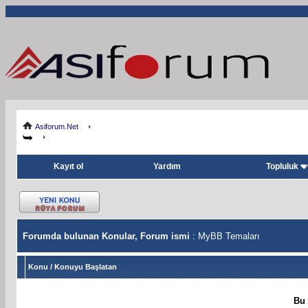
Asiforum.Net
Kayıt ol
Yardım
Topluluk
Forumda bulunan Konular, Forum ismi
: MyBB Temaları
Konu
/
Konuyu Başlatan
Bu 