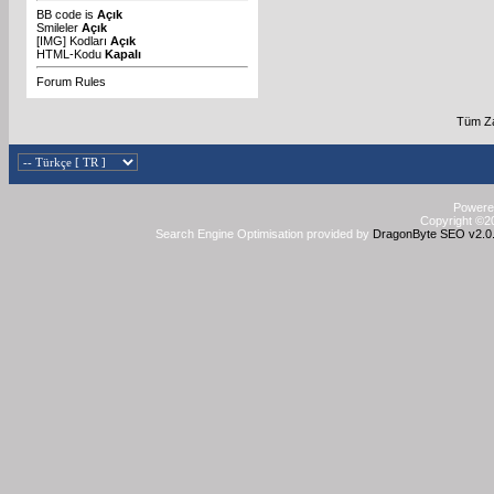
BB code
is
Açık
Smileler
Açık
[IMG]
Kodları
Açık
HTML-Kodu
Kapalı
Forum Rules
Tüm Za
Powered
Copyright ©20
Search Engine Optimisation provided by
DragonByte SEO v2.0.3