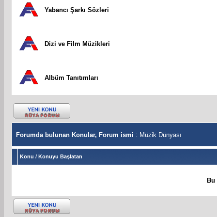
Yabancı Şarkı Sözleri
Dizi ve Film Müzikleri
Albüm Tanıtımları
Forumda bulunan Konular, Forum ismi
: Müzik Dünyası
Konu
/
Konuyu Başlatan
Bu 