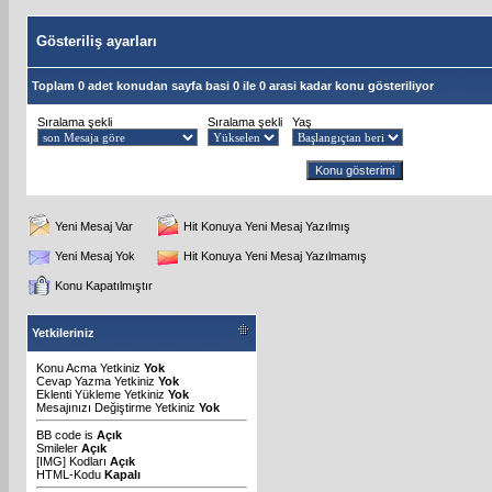
Gösteriliş ayarları
Toplam 0 adet konudan sayfa basi 0 ile 0 arasi kadar konu gösteriliyor
Sıralama şekli
Sıralama şekli
Yaş
Yeni Mesaj Var
Hit Konuya Yeni Mesaj Yazılmış
Yeni Mesaj Yok
Hit Konuya Yeni Mesaj Yazılmamış
Konu Kapatılmıştır
Yetkileriniz
Konu Acma Yetkiniz
Yok
Cevap Yazma Yetkiniz
Yok
Eklenti Yükleme Yetkiniz
Yok
Mesajınızı Değiştirme Yetkiniz
Yok
BB code
is
Açık
Smileler
Açık
[IMG]
Kodları
Açık
HTML-Kodu
Kapalı