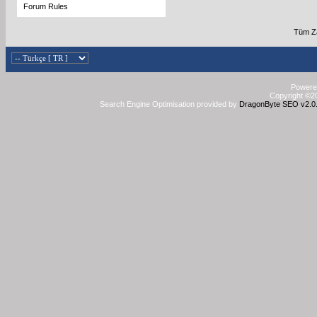
Forum Rules
Tüm Za
Powered
Copyright ©20
Search Engine Optimisation provided by
DragonByte SEO v2.0.3