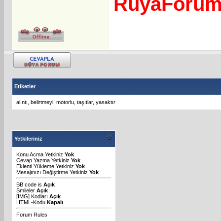
RuyaForu
Etiketler
alıntı
,
belirtmeyi
,
motorlu
,
taşıtlar
,
yasaktır
Yetkileriniz
Konu Acma Yetkiniz
Yok
Cevap Yazma Yetkiniz
Yok
Eklenti Yükleme Yetkiniz
Yok
Mesajınızı Değiştirme Yetkiniz
Yok
BB code
is
Açık
Smileler
Açık
[IMG]
Kodları
Açık
HTML-Kodu
Kapalı
Forum Rules