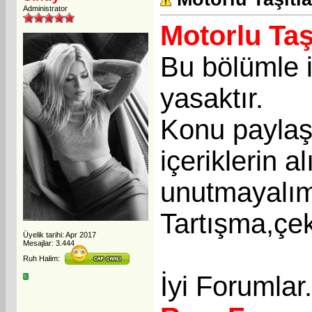
Administrator
Motorlu Taş
Bu bölümle i
yasaktır.
Konu paylaşı
içeriklerin a
unutmayalı
Tartışma,çek
Üyelik tarihi: Apr 2017
Mesajlar: 3.444
Ruh Halim:
İyi Forumlar.