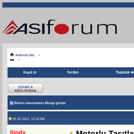
Asiforum.Net
Kayıt ol
Yardım
Topluluk
Birinci okunmamış Mesajı göster
05-22-2017, 12:34 AM
Sindy
Motorlu Taşıtl