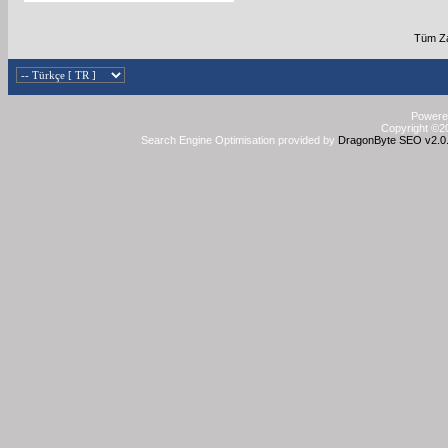
Tüm Za
Powered
Copyright ©20
Search Engine Optimisation provided by
DragonByte SEO v2.0.3