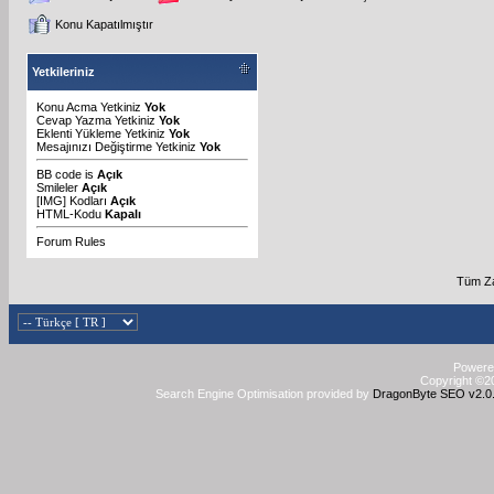
Konu Kapatılmıştır
Yetkileriniz
Konu Acma Yetkiniz
Yok
Cevap Yazma Yetkiniz
Yok
Eklenti Yükleme Yetkiniz
Yok
Mesajınızı Değiştirme Yetkiniz
Yok
BB code
is
Açık
Smileler
Açık
[IMG]
Kodları
Açık
HTML-Kodu
Kapalı
Forum Rules
Tüm Za
Powered
Copyright ©20
Search Engine Optimisation provided by
DragonByte SEO v2.0.3