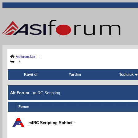
Asiforum.Net
Kayıt ol
Yardım
Topluluk
Alt Forum
: mIRC Scripting
Forum
mIRC Scripting Sohbet ~