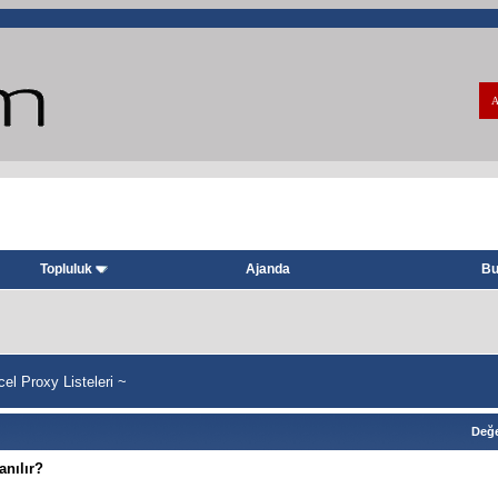
A
Topluluk
Ajanda
Bu
l Proxy Listeleri ~
Değe
anılır?