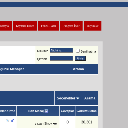
nasayfa
Kaynarca Haber
Ferizli Haber
Program İndir
Duyurular
Nickiniz
Beni hatırla
Şifreniz
günki Mesajlar
Arama
Seçenekler
Arama
rlendirme
Son Mesaj
Cevaplar
Görüntüleme
0
30.301
yazan
Sindy