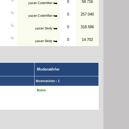
0
58.716
yazan
CoderMan
0
257.040
yazan
CoderMan
0
318.586
yazan
Sindy
0
14.702
yazan
Sindy
Moderatörler
Moderatörler : 1
Bukre