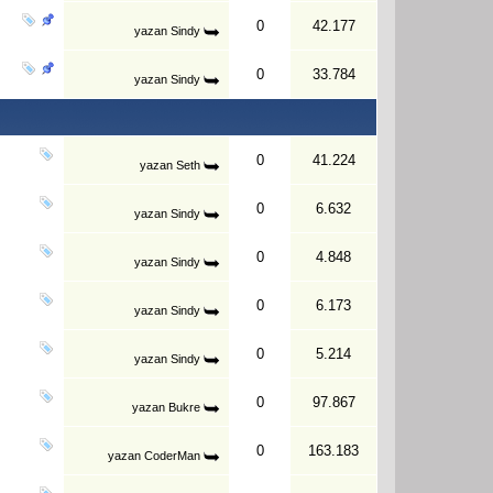
0
42.177
yazan
Sindy
0
33.784
yazan
Sindy
0
41.224
yazan
Seth
0
6.632
yazan
Sindy
0
4.848
yazan
Sindy
0
6.173
yazan
Sindy
0
5.214
yazan
Sindy
0
97.867
yazan
Bukre
0
163.183
yazan
CoderMan