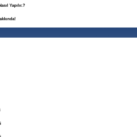
asıl Yapılır.?
akkında!
i
i
i