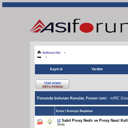
Asiforum.Net
Kayıt ol
Yardım
Forumda bulunan Konular, Forum ismi
: mIRC Günce
Konu
/
Konuyu Başlatan
Sabit
Proxy Nedir ve Proxy Nasıl Kull
Sindy