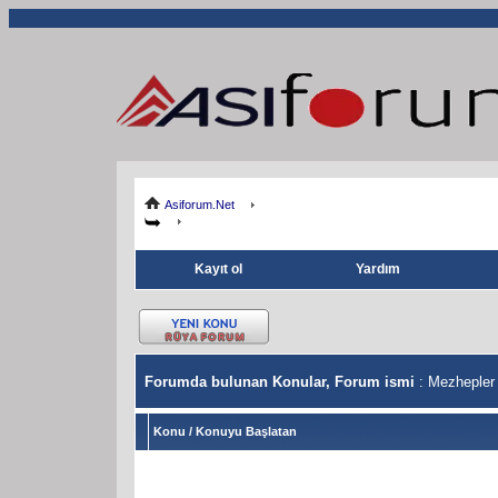
Asiforum.Net
Kayıt ol
Yardım
Forumda bulunan Konular, Forum ismi
: Mezhepler 
Konu
/
Konuyu Başlatan