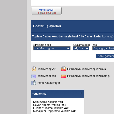
Gösteriliş ayarları
Toplam 0 adet konudan sayfa basi 0 ile 0 arasi kadar konu gös
Sıralama şekli
Sıralama şekli
Yaş
Yeni Mesaj Var
Hit Konuya Yeni Mesaj Yazılmış
Yeni Mesaj Yok
Hit Konuya Yeni Mesaj Yazılmamış
Konu Kapatılmıştır
Yetkileriniz
Konu Acma Yetkiniz
Yok
Cevap Yazma Yetkiniz
Yok
Eklenti Yükleme Yetkiniz
Yok
Mesajınızı Değiştirme Yetkiniz
Yok