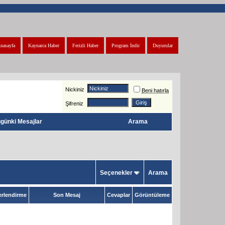
nasayfa
Kaynarca Haber
Ferizli Haber
Program İndir
Duyurular
Nickiniz
Beni hatırla
Şifreniz
günki Mesajlar
Arama
Seçenekler
Arama
rlendirme
Son Mesaj
Cevaplar
Görüntüleme