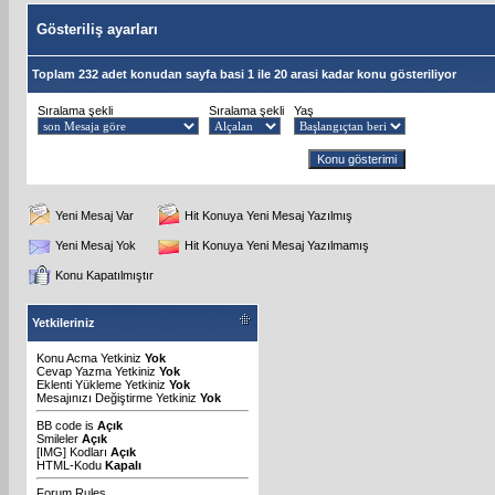
Gösteriliş ayarları
Toplam 232 adet konudan sayfa basi 1 ile 20 arasi kadar konu gösteriliyor
Sıralama şekli
Sıralama şekli
Yaş
Yeni Mesaj Var
Hit Konuya Yeni Mesaj Yazılmış
Yeni Mesaj Yok
Hit Konuya Yeni Mesaj Yazılmamış
Konu Kapatılmıştır
Yetkileriniz
Konu Acma Yetkiniz
Yok
Cevap Yazma Yetkiniz
Yok
Eklenti Yükleme Yetkiniz
Yok
Mesajınızı Değiştirme Yetkiniz
Yok
BB code
is
Açık
Smileler
Açık
[IMG]
Kodları
Açık
HTML-Kodu
Kapalı
Forum Rules