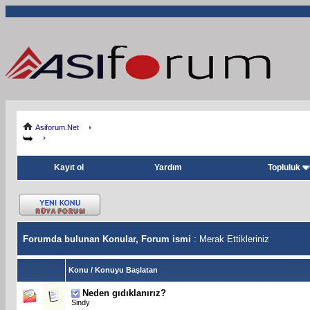
Asiforum.Net
Kayıt ol
Yardım
Topluluk
Forumda bulunan Konular, Forum ismi
: Merak Ettikleriniz
Konu
/
Konuyu Başlatan
Neden gıdıklanırız?
Sindy