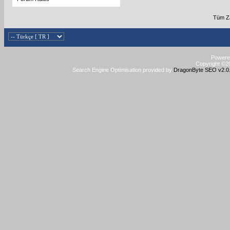
Tüm Za
Powered
Copyright ©20
Search Engine Optimisation provided by
DragonByte SEO v2.0.3