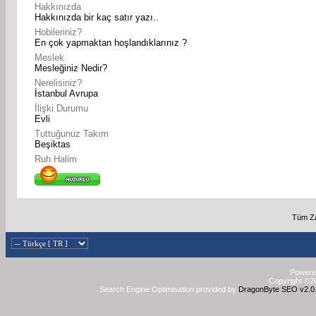
Hakkınızda
Hakkınızda bir kaç satır yazı..
Hobileriniz?
En çok yapmaktan hoşlandıklarınız ?
Meslek
Mesleğiniz Nedir?
Nerelisiniz?
İstanbul Avrupa
İlişki Durumu
Evli
Tuttuğunuz Takım
Beşiktas
Ruh Halim
Tüm Za
Powered
Copyright ©20
Search Engine Optimisation provided by
DragonByte SEO v2.0.3