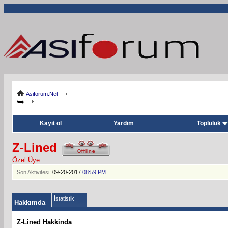
Asiforum.Net
Kayıt ol
Yardım
Topluluk
Z-Lined
Özel Üye
Son Aktivitesi:
09-20-2017
08:59 PM
İstatistik
Hakkımda
Z-Lined Hakkinda