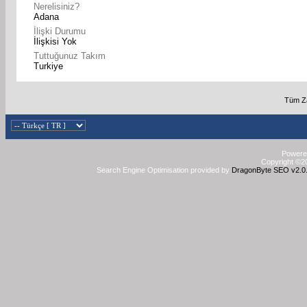
Nerelisiniz?
Adana
İlişki Durumu
İlişkisi Yok
Tuttuğunuz Takım
Turkiye
Tüm Za
Powered
Copyright ©20
Search Engine Optimisation provided by
DragonByte SEO v2.0.3