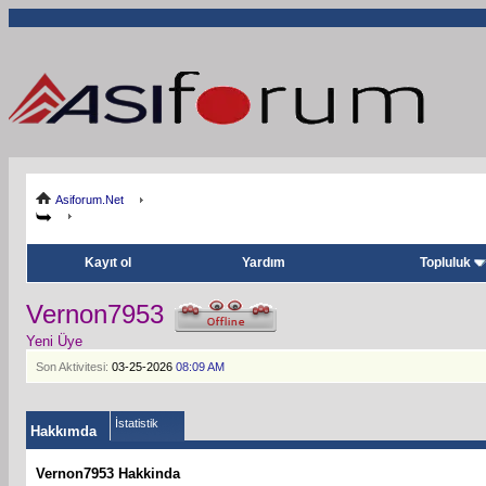
Asiforum.Net
Kayıt ol
Yardım
Topluluk
Vernon7953
Yeni Üye
Son Aktivitesi:
03-25-2026
08:09 AM
İstatistik
Hakkımda
Vernon7953 Hakkinda