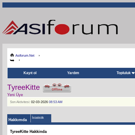
Asiforum.Net
Kayıt ol
Yardım
Topluluk
TyreeKitte
Yeni Üye
Son Aktivitesi:
02-03-2026
08:53 AM
İstatistik
Hakkımda
TyreeKitte Hakkinda