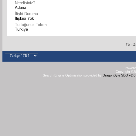
Nerelisiniz?
Adana
İlişki Durumu
İlişkisi Yok
Tuttuğunuz Takım
Turkiye
Tüm Za
Powered
Copyright ©20
Search Engine Optimisation provided by
DragonByte SEO v2.0.3