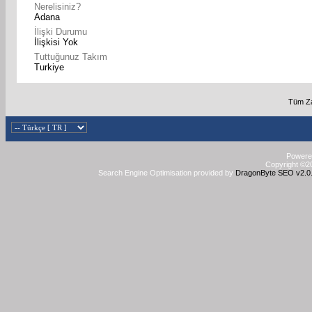
Nerelisiniz?
Adana
İlişki Durumu
İlişkisi Yok
Tuttuğunuz Takım
Turkiye
Tüm Za
Powered
Copyright ©20
Search Engine Optimisation provided by
DragonByte SEO v2.0.3