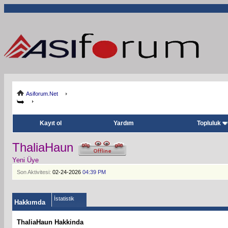
Asiforum.Net
Kayıt ol
Yardım
Topluluk
ThaliaHaun
Yeni Üye
Son Aktivitesi:
02-24-2026
04:39 PM
İstatistik
Hakkımda
ThaliaHaun Hakkinda