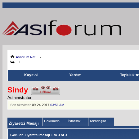
Asiforum.Net
Kayıt ol
Yardım
Topluluk
Sindy
Administrator
Son Aktivitesi:
09-24-2017
03:51 AM
Hakkımda
İstatistik
Arkadaşlar
Ziyaretci Mesajı
Görülen Ziyaretci mesajı 1 to
3
of
3