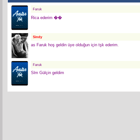
Faruk
Rica ederim ��
Sindy
as Faruk hoş geldin üye olduğun için tşk ederim.
Faruk
Slm Gülçin geldim