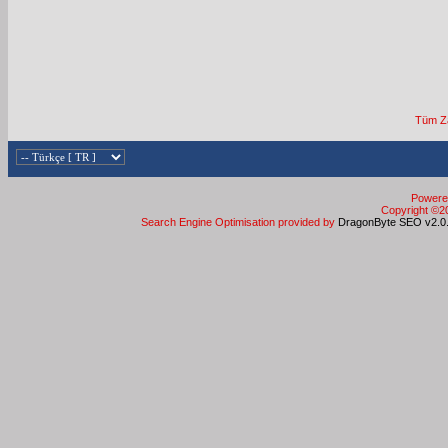
Tüm Za
Powered
Copyright ©20
Search Engine Optimisation provided by
DragonByte SEO v2.0.3