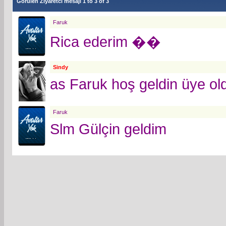
Görülen Ziyaretci mesajı 1 to
3
of
3
Faruk
Rica ederim ��
Sindy
as Faruk hoş geldin üye old
Faruk
Slm Gülçin geldim