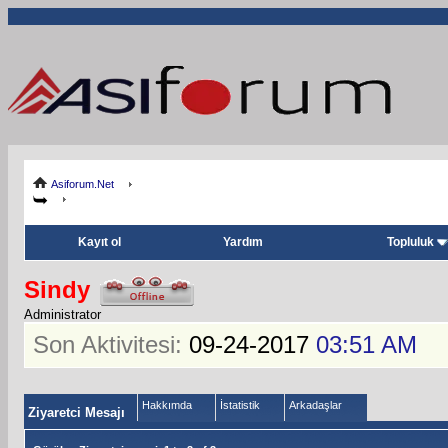
Asiforum.Net
Kayıt ol
Yardım
Topluluk
Sindy
Administrator
Son Aktivitesi:
09-24-2017
03:51 AM
Hakkımda
İstatistik
Arkadaşlar
Ziyaretci Mesajı