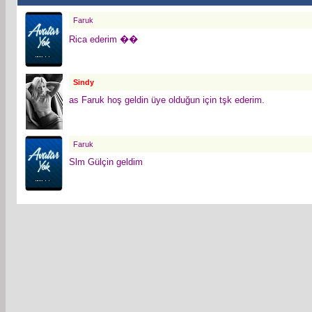
Faruk
Rica ederim ��
Sindy
as Faruk hoş geldin üye olduğun için tşk ederim.
Faruk
Slm Gülçin geldim