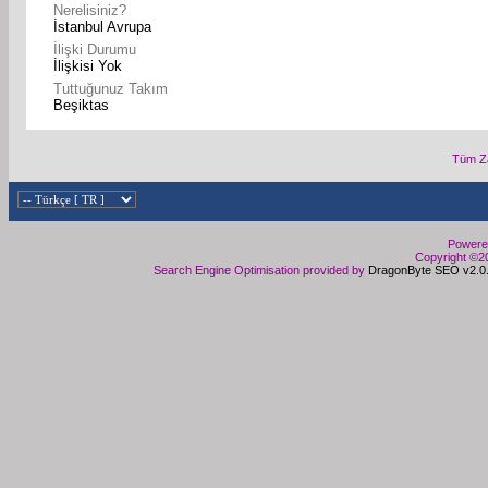
Nerelisiniz?
İstanbul Avrupa
İlişki Durumu
İlişkisi Yok
Tuttuğunuz Takım
Beşiktas
Tüm Za
Powered
Copyright ©20
Search Engine Optimisation provided by
DragonByte SEO v2.0.3