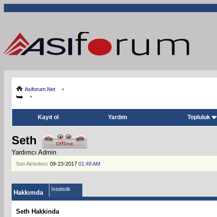
Asiforum.Net
Kayıt ol
Yardım
Topluluk
Seth
Yardımcı Admin
Son Aktivitesi:
09-23-2017
01:49 AM
İstatistik
Hakkımda
Seth Hakkinda