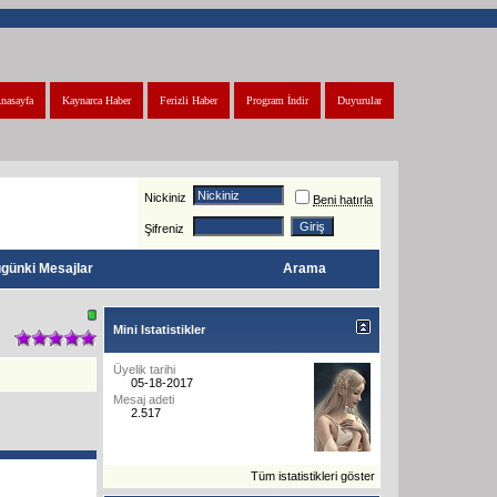
nasayfa
Kaynarca Haber
Ferizli Haber
Program İndir
Duyurular
Nickiniz
Beni hatırla
Şifreniz
günki Mesajlar
Arama
Mini Istatistikler
Üyelik tarihi
05-18-2017
Mesaj adeti
2.517
Tüm istatistikleri göster