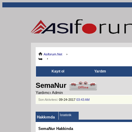
Asiforum.Net
Kayıt ol
Yardım
SemaNur
Yardımcı Admin
Son Aktivitesi:
09-24-2017
03:43 AM
İstatistik
Hakkımda
SemaNur Hakkinda