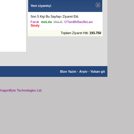
Yeni ziyaretçi
Son 5 Kişi Bu Sayfayı Ziyaret Etti.
Faruk
meLda
MeLiS
OTamBirBasBeLasi
Sindy
Toplam Ziyaret Hiti:
193.750
Bize Yazin
-
Arşiv
-
Yukarı git
ragonByte Technologies Ltd.