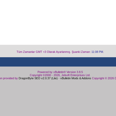
Tüm Zamanlar GMT +3 Olarak Ayarlanmış. Şuanki Zaman:
11:08 PM
.
Powered by vBulletin® Version 3.8.5
Copyright ©2000 - 2026, Jelsoft Enterprises Ltd.
on provided by
DragonByte SEO v2.0.37 (Lite)
-
vBulletin Mods & Addons
Copyright © 2026 D