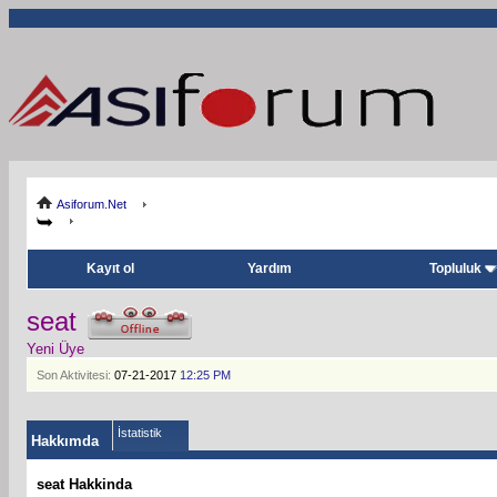
Asiforum.Net
Kayıt ol
Yardım
Topluluk
seat
Yeni Üye
Son Aktivitesi:
07-21-2017
12:25 PM
İstatistik
Hakkımda
seat Hakkinda