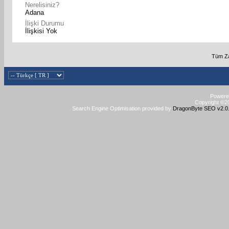
Nerelisiniz?
Adana
İlişki Durumu
İlişkisi Yok
Tüm Za
Powered
Copyright ©20
Search Engine Optimisation provided by
DragonByte SEO v2.0.3