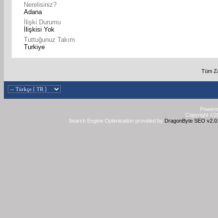
Nerelisiniz?
Adana
İlişki Durumu
İlişkisi Yok
Tuttuğunuz Takım
Turkiye
Tüm Za
Powered
Copyright ©20
Search Engine Optimisation provided by
DragonByte SEO v2.0.3