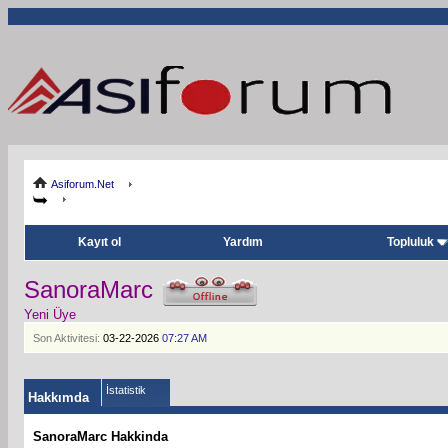
Asiforum.Net
Kayıt ol
Yardım
Topluluk
SanoraMarc
Yeni Üye
Son Aktivitesi:
03-22-2026
07:27 AM
İstatistik
Hakkımda
SanoraMarc Hakkinda