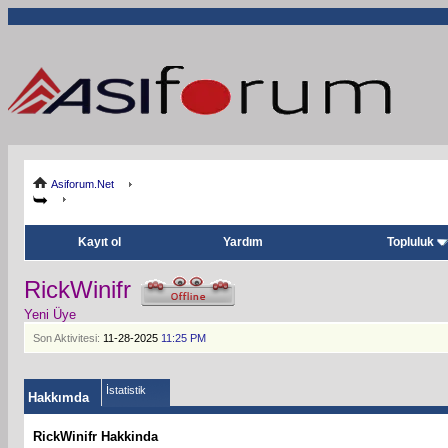
Asiforum.Net
Kayıt ol
Yardım
Topluluk
RickWinifr
Yeni Üye
Son Aktivitesi:
11-28-2025
11:25 PM
İstatistik
Hakkımda
RickWinifr Hakkinda