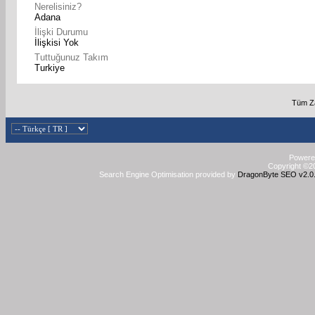
Nerelisiniz?
Adana
İlişki Durumu
İlişkisi Yok
Tuttuğunuz Takım
Turkiye
Tüm Za
Powered
Copyright ©20
Search Engine Optimisation provided by
DragonByte SEO v2.0.3